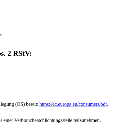
z:
s. 2 RStV:
ilegung (OS) bereit:
https://ec.europa.eu/consumers/odr
.
vor einer Verbraucherschlichtungsstelle teilzunehmen.