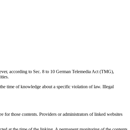
wever, according to Sec. 8 to 10 German Telemedia Act (TMG),
ties.
 the time of knowledge about a specific violation of law. Illegal
e for those contents. Providers or administrators of linked websites
ected at the time of the linking. A permanent monitoring of the contents