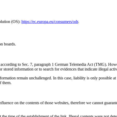
olution (OS):
https://ec.europa.eu/consumers/odr
.
on boards.
ites according to Sec. 7, paragraph 1 German Telemedia Act (TMG). Ho
stored information or to search for evidences that indicate illegal activi
ormation remain unchallenged. In this case, liability is only possible at
f them.
influence on the contents of those websites, therefore we cannot guarante
the time of the establishment of the link. Illegal contents were not det